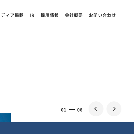
メディア掲載
IR
採用情報
会社概要
お問い合わせ
0
2
06