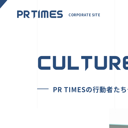
CORPORATE SITE
CULTUR
PR TIMESの行動者た