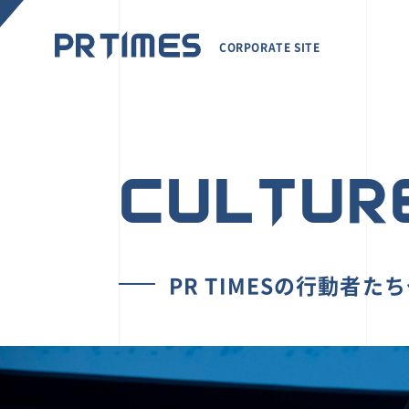
CORPORATE SITE
CULTUR
PR TIMESの行動者た