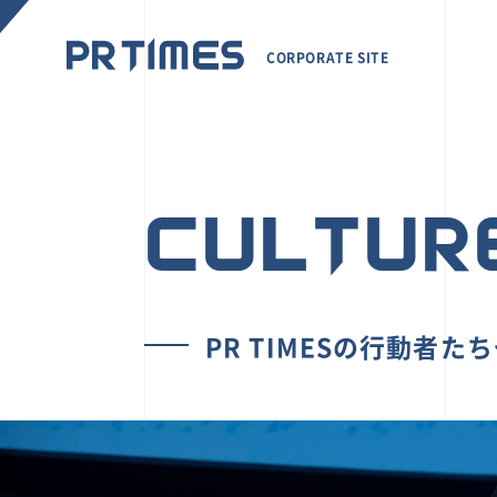
CORPORATE SITE
CULTUR
PR TIMESの行動者た