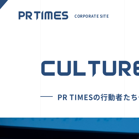
CORPORATE SITE
CULTUR
PR TIMESの行動者た