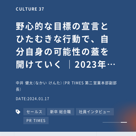
CULTURE 30
逆境では自分のスタン
スを変え“予想を裏切
り、期待を超える”【真
輔塾・前編】
山田真輔（やまだ しんすけ）（執行役員 兼 Jooto事業部
長）
DATE:2023.09.08
カルチャー
CxO
キャリア入社
Jooto