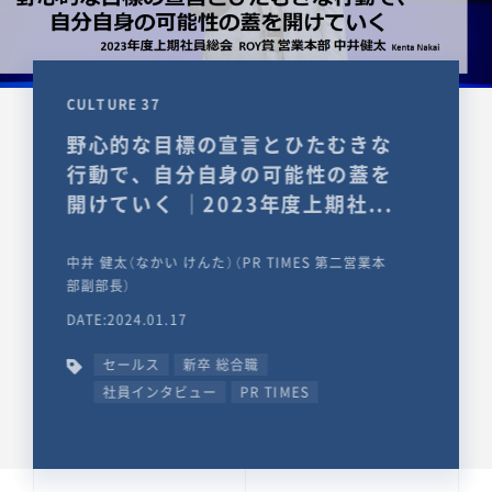
CULTURE 37
野心的な目標の宣言とひたむきな
行動で、自分自身の可能性の蓋を
開けていく ｜2023年度上期社...
中井 健太（なかい けんた）（PR TIMES 第二営業本
部副部長）
DATE:2024.01.17
セールス
新卒 総合職
社員インタビュー
PR TIMES