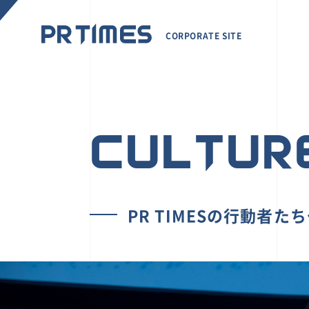
CORPORATE SITE
CULTUR
PR TIMESの行動者た