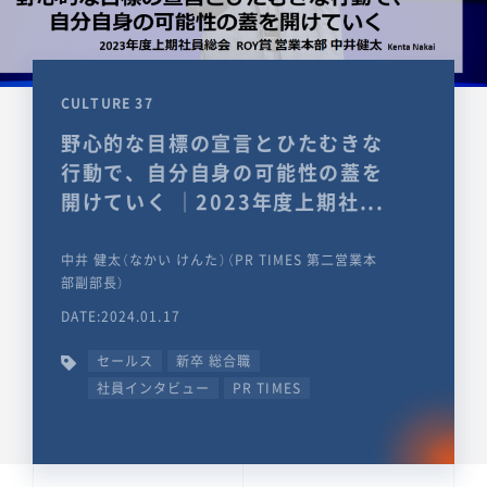
CULTURE 37
野心的な目標の宣言とひたむきな
行動で、自分自身の可能性の蓋を
開けていく ｜2023年度上期社...
中井 健太（なかい けんた）（PR TIMES 第二営業本
部副部長）
DATE:2024.01.17
セールス
新卒 総合職
社員インタビュー
PR TIMES