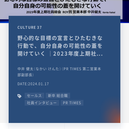
CULTURE 37
野心的な目標の宣言とひたむきな
行動で、自分自身の可能性の蓋を
開けていく ｜2023年度上期社...
中井 健太（なかい けんた）（PR TIMES 第二営業本
部副部長）
DATE:2024.01.17
セールス
新卒 総合職
社員インタビュー
PR TIMES