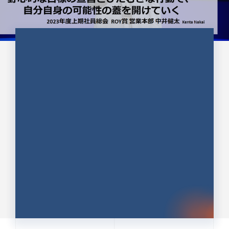
CULTURE 37
野心的な目標の宣言とひたむきな
行動で、自分自身の可能性の蓋を
開けていく ｜2023年度上期社...
中井 健太（なかい けんた）（PR TIMES 第二営業本
部副部長）
DATE:2024.01.17
セールス
新卒 総合職
社員インタビュー
PR TIMES