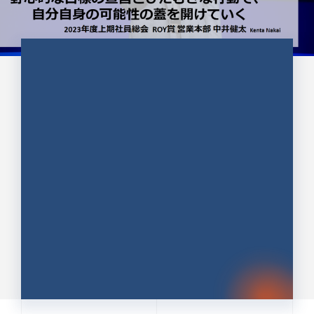
CULTURE 37
野心的な目標の宣言とひたむきな
行動で、自分自身の可能性の蓋を
開けていく ｜2023年度上期社...
中井 健太（なかい けんた）（PR TIMES 第二営業本
部副部長）
DATE:2024.01.17
セールス
新卒 総合職
社員インタビュー
PR TIMES