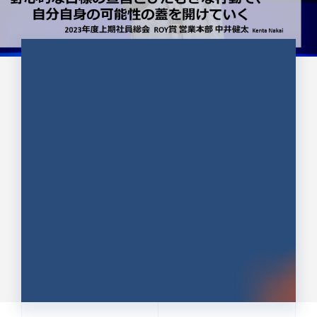
CULTURE 37
野心的な目標の宣言とひたむきな
行動で、自分自身の可能性の蓋を
開けていく ｜2023年度上期社...
中井 健太（なかい けんた）（PR TIMES 第二営業本
部副部長）
DATE:2024.01.17
セールス
新卒 総合職
社員インタビュー
PR TIMES