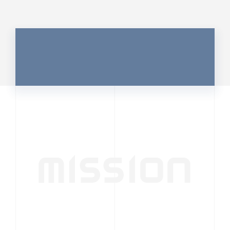
MISSION
行動者発の情報が、
人の心を揺さぶる
時代へ