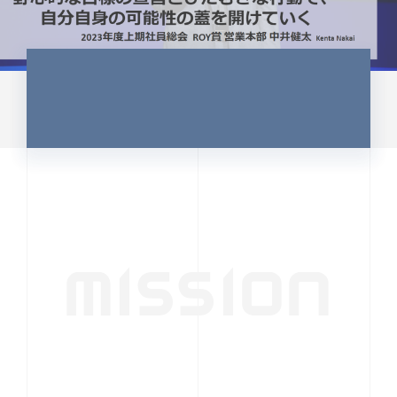
MISSION
行動者発の情報が、
人の心を揺さぶる
時代へ