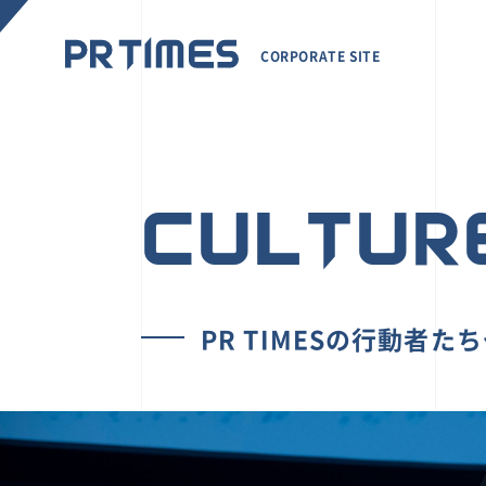
CORPORATE SITE
CULTUR
PR TIMESの行動者た