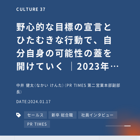
CULTURE 30
逆境では自分のスタン
スを変え“予想を裏切
り、期待を超える”【真
輔塾・前編】
山田真輔（やまだ しんすけ）（執行役員 兼 Jooto事業部
長）
DATE:2023.09.08
カルチャー
CxO
キャリア入社
Jooto