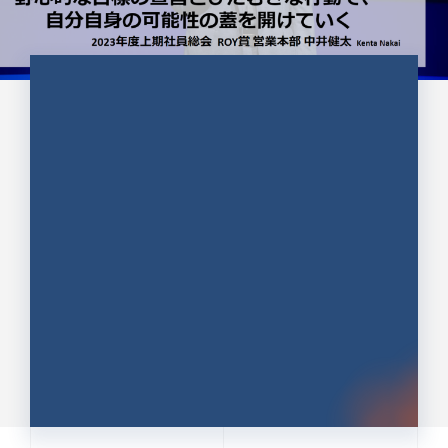
CULTURE 37
野心的な目標の宣言とひたむきな
行動で、自分自身の可能性の蓋を
開けていく ｜2023年度上期社...
中井 健太（なかい けんた）（PR TIMES 第二営業本
部副部長）
DATE:2024.01.17
セールス
新卒 総合職
社員インタビュー
PR TIMES