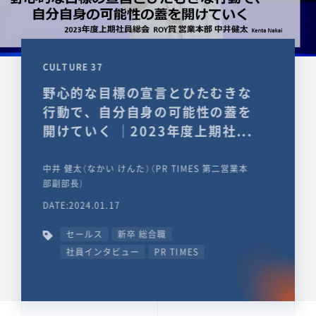
CULTURE 37
野心的な目標の宣言とひたむきな
行動で、自分自身の可能性の蓋を
開けていく ｜2023年度上期社...
中井 健太（なかい けんた）（PR TIMES 第二営業本
部副部長）
DATE:2024.01.17
セールス
新卒 総合職
社員インタビュー
PR TIMES