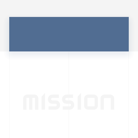
MISSION
行動者発の情報が、
人の心を揺さぶる
時代へ