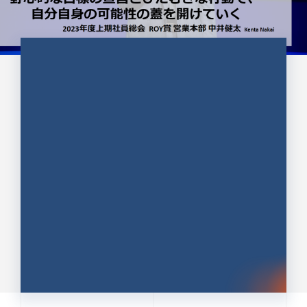
CULTURE 37
野心的な目標の宣言とひたむきな
行動で、自分自身の可能性の蓋を
開けていく ｜2023年度上期社...
中井 健太（なかい けんた）（PR TIMES 第二営業本
部副部長）
DATE:2024.01.17
セールス
新卒 総合職
社員インタビュー
PR TIMES