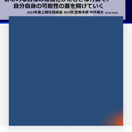
CULTURE 37
野心的な目標の宣言とひたむきな
行動で、自分自身の可能性の蓋を
開けていく ｜2023年度上期社...
中井 健太（なかい けんた）（PR TIMES 第二営業本
部副部長）
DATE:2024.01.17
セールス
新卒 総合職
社員インタビュー
PR TIMES