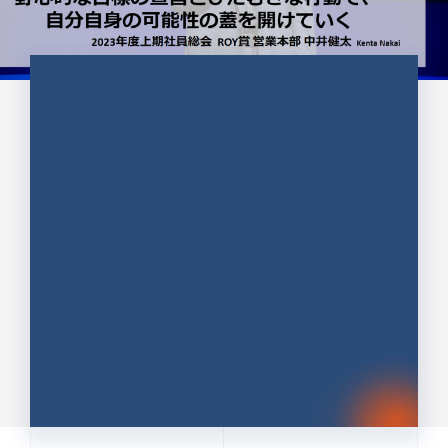
CULTURE 37
野心的な目標の宣言とひたむきな
行動で、自分自身の可能性の蓋を
開けていく ｜2023年度上期社...
中井 健太（なかい けんた）（PR TIMES 第二営業本
部副部長）
DATE:2024.01.17
セールス
新卒 総合職
社員インタビュー
PR TIMES