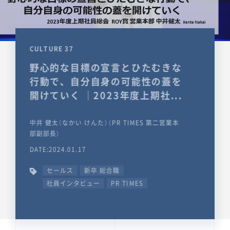
CULTURE 37
野心的な目標の宣言とひたむきな
行動で、自分自身の可能性の蓋を
開けていく ｜2023年度上期社...
中井 健太（なかい けんた）（PR TIMES 第二営業本
部副部長）
DATE:2024.01.17
セールス
新卒 総合職
社員インタビュー
PR TIMES