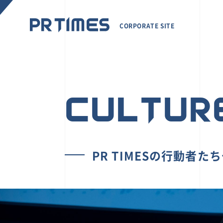
CORPORATE SITE
CULTUR
PR TIMESの行動者た