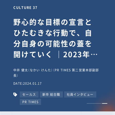
CULTURE 30
逆境では自分のスタン
スを変え“予想を裏切
り、期待を超える”【真
輔塾・前編】
山田真輔（やまだ しんすけ）（執行役員 兼 Jooto事業部
長）
DATE:2023.09.08
カルチャー
CxO
キャリア入社
Jooto