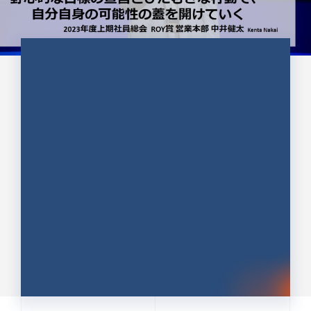
CULTURE 37
野心的な目標の宣言とひたむきな
行動で、自分自身の可能性の蓋を
開けていく ｜2023年度上期社...
中井 健太（なかい けんた）（PR TIMES 第二営業本
部副部長）
DATE:2024.01.17
セールス
新卒 総合職
社員インタビュー
PR TIMES