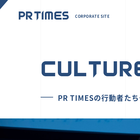
CORPORATE SITE
CULTUR
PR TIMESの行動者た