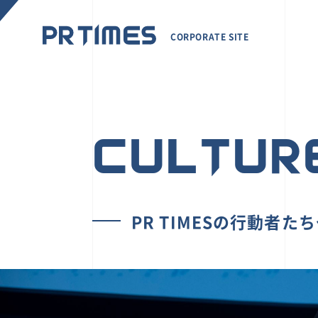
CORPORATE SITE
CULTUR
PR TIMESの行動者た