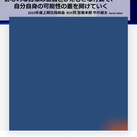
CULTURE 37
野心的な目標の宣言とひたむきな
行動で、自分自身の可能性の蓋を
開けていく ｜2023年度上期社...
中井 健太（なかい けんた）（PR TIMES 第二営業本
部副部長）
DATE:2024.01.17
セールス
新卒 総合職
社員インタビュー
PR TIMES