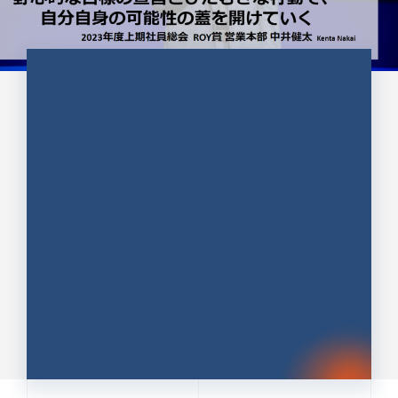
CULTURE 37
野心的な目標の宣言とひたむきな
行動で、自分自身の可能性の蓋を
開けていく ｜2023年度上期社...
中井 健太（なかい けんた）（PR TIMES 第二営業本
部副部長）
DATE:2024.01.17
セールス
新卒 総合職
社員インタビュー
PR TIMES