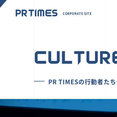
CORPORATE SITE
CULTUR
PR TIMESの行動者た