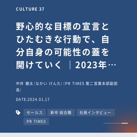
CULTURE 37
野心的な目標の宣言と
ひたむきな行動で、自
分自身の可能性の蓋を
開けていく ｜2023年度
上期社員総会受賞イン
中井 健太（なかい けんた）（PR TIMES 第二営業本部副部
タビュー #PR
長）
DATE:2024.01.17
TIMESな人たち
セールス
新卒 総合職
社員インタビュー
PR TIMES