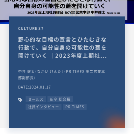
CULTURE 37
野心的な目標の宣言とひたむきな
行動で、自分自身の可能性の蓋を
開けていく ｜2023年度上期社...
中井 健太（なかい けんた）（PR TIMES 第二営業本
部副部長）
DATE:2024.01.17
セールス
新卒 総合職
社員インタビュー
PR TIMES