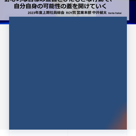
CULTURE 37
野心的な目標の宣言とひたむきな
行動で、自分自身の可能性の蓋を
開けていく ｜2023年度上期社...
中井 健太（なかい けんた）（PR TIMES 第二営業本
部副部長）
DATE:2024.01.17
セールス
新卒 総合職
社員インタビュー
PR TIMES