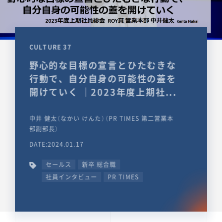
CULTURE 37
野心的な目標の宣言とひたむきな
行動で、自分自身の可能性の蓋を
開けていく ｜2023年度上期社...
中井 健太（なかい けんた）（PR TIMES 第二営業本
部副部長）
DATE:2024.01.17
セールス
新卒 総合職
社員インタビュー
PR TIMES