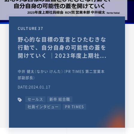
CULTURE 37
野心的な目標の宣言とひたむきな
行動で、自分自身の可能性の蓋を
開けていく ｜2023年度上期社...
中井 健太（なかい けんた）（PR TIMES 第二営業本
部副部長）
DATE:2024.01.17
セールス
新卒 総合職
社員インタビュー
PR TIMES