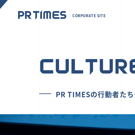
CORPORATE SITE
CULTUR
PR TIMESの行動者た