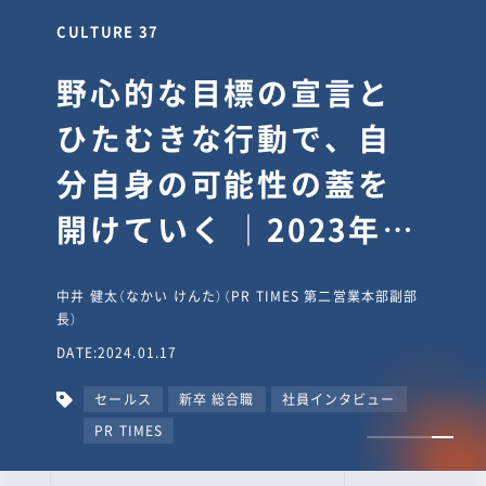
CULTURE 37
野心的な目標の宣言と
ひたむきな行動で、自
分自身の可能性の蓋を
開けていく ｜2023年度
上期社員総会受賞イン
中井 健太（なかい けんた）（PR TIMES 第二営業本部副部
タビュー #PR
長）
DATE:2024.01.17
TIMESな人たち
セールス
新卒 総合職
社員インタビュー
PR TIMES