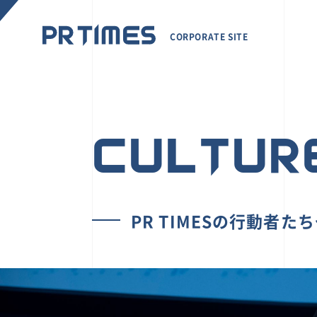
CORPORATE SITE
CULTUR
PR TIMESの行動者た