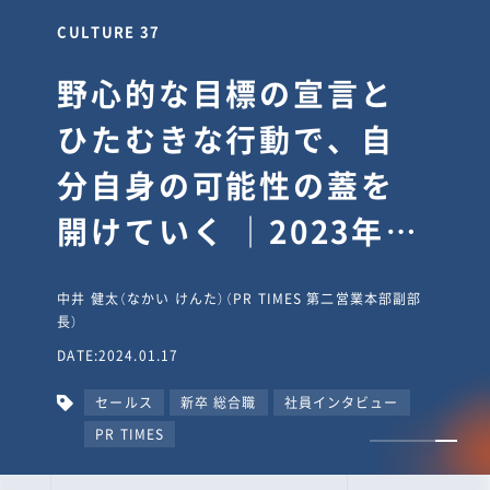
CULTURE 30
逆境では自分のスタン
スを変え“予想を裏切
り、期待を超える”【真
輔塾・前編】
山田真輔（やまだ しんすけ）（執行役員 兼 Jooto事業部
長）
DATE:2023.09.08
カルチャー
CxO
キャリア入社
Jooto