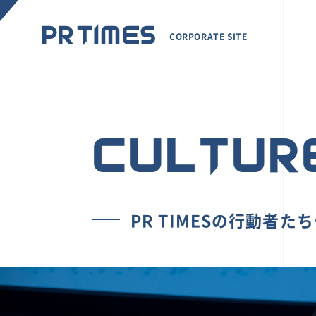
CORPORATE SITE
CULTUR
PR TIMESの行動者た