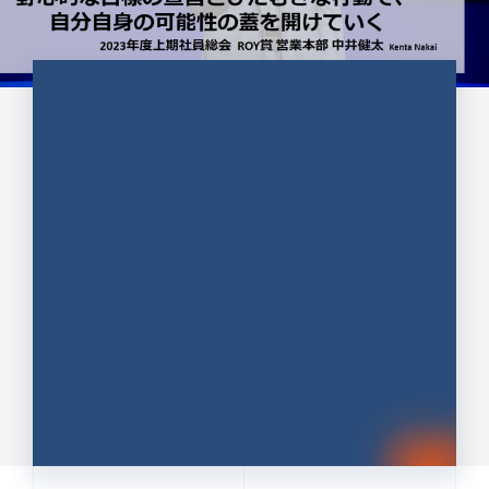
CULTURE 37
野心的な目標の宣言とひたむきな
行動で、自分自身の可能性の蓋を
開けていく ｜2023年度上期社...
中井 健太（なかい けんた）（PR TIMES 第二営業本
部副部長）
DATE:2024.01.17
セールス
新卒 総合職
社員インタビュー
PR TIMES