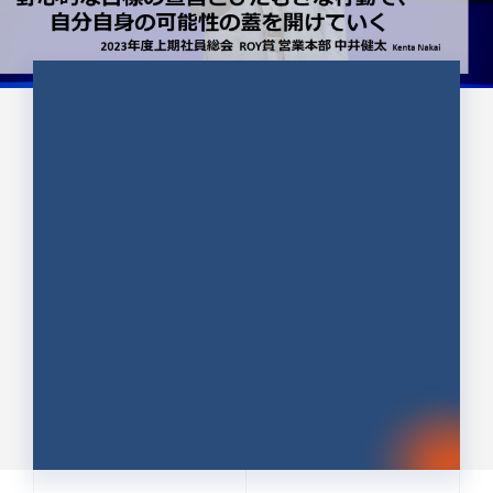
CULTURE 37
野心的な目標の宣言とひたむきな
行動で、自分自身の可能性の蓋を
開けていく ｜2023年度上期社...
中井 健太（なかい けんた）（PR TIMES 第二営業本
部副部長）
DATE:2024.01.17
セールス
新卒 総合職
社員インタビュー
PR TIMES