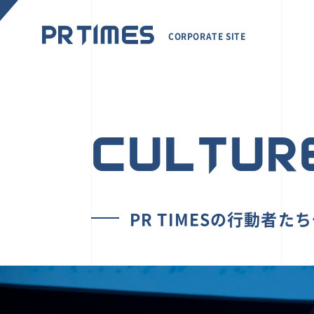
CORPORATE SITE
CULTUR
PR TIMESの行動者た