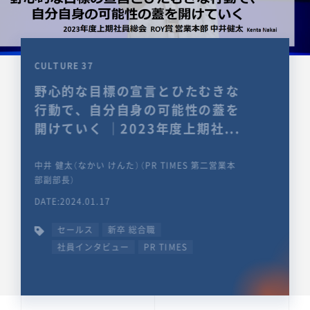
CULTURE 37
野心的な目標の宣言とひたむきな
行動で、自分自身の可能性の蓋を
開けていく ｜2023年度上期社...
中井 健太（なかい けんた）（PR TIMES 第二営業本
部副部長）
DATE:2024.01.17
セールス
新卒 総合職
社員インタビュー
PR TIMES