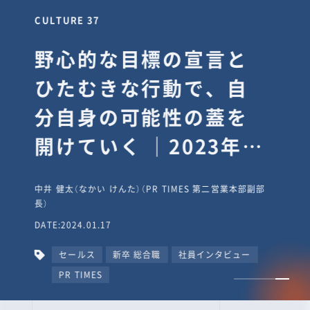
CULTURE 37
野心的な目標の宣言と
ひたむきな行動で、自
分自身の可能性の蓋を
開けていく ｜2023年度
上期社員総会受賞イン
中井 健太（なかい けんた）（PR TIMES 第二営業本部副部
タビュー #PR
長）
DATE:2024.01.17
TIMESな人たち
セールス
新卒 総合職
社員インタビュー
PR TIMES