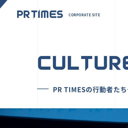
CORPORATE SITE
CULTUR
PR TIMESの行動者た