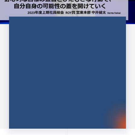
CULTURE 37
野心的な目標の宣言とひたむきな
行動で、自分自身の可能性の蓋を
開けていく ｜2023年度上期社...
中井 健太（なかい けんた）（PR TIMES 第二営業本
部副部長）
DATE:2024.01.17
セールス
新卒 総合職
社員インタビュー
PR TIMES