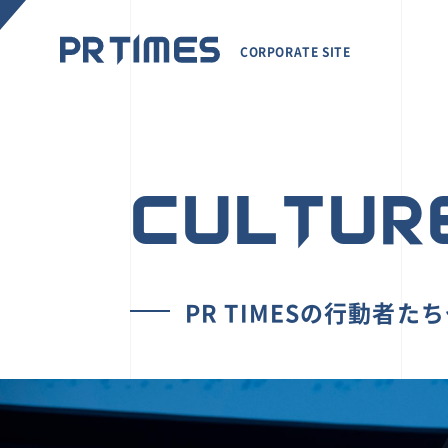
CORPORATE SITE
CULTUR
PR TIMESの行動者た