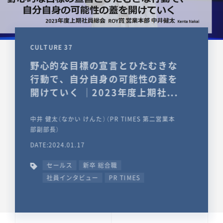
CULTURE 37
野心的な目標の宣言とひたむきな
行動で、自分自身の可能性の蓋を
開けていく ｜2023年度上期社...
中井 健太（なかい けんた）（PR TIMES 第二営業本
部副部長）
DATE:2024.01.17
セールス
新卒 総合職
社員インタビュー
PR TIMES