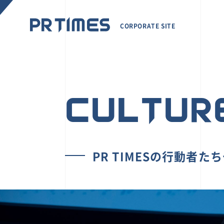
CORPORATE SITE
CULTUR
PR TIMESの行動者た