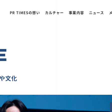
PR TIMESの想い
カルチャー
事業内容
ニュース
E
ちや文化