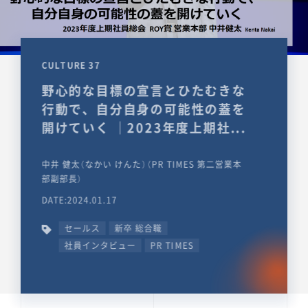
CULTURE 37
野心的な目標の宣言とひたむきな
行動で、自分自身の可能性の蓋を
開けていく ｜2023年度上期社...
中井 健太（なかい けんた）（PR TIMES 第二営業本
部副部長）
DATE:2024.01.17
セールス
新卒 総合職
社員インタビュー
PR TIMES