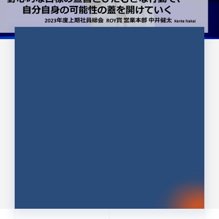
CULTURE 37
野心的な目標の宣言とひたむきな
行動で、自分自身の可能性の蓋を
開けていく ｜2023年度上期社...
中井 健太（なかい けんた）（PR TIMES 第二営業本
部副部長）
DATE:2024.01.17
セールス
新卒 総合職
社員インタビュー
PR TIMES