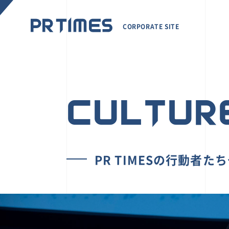
CORPORATE SITE
CULTUR
PR TIMESの行動者た