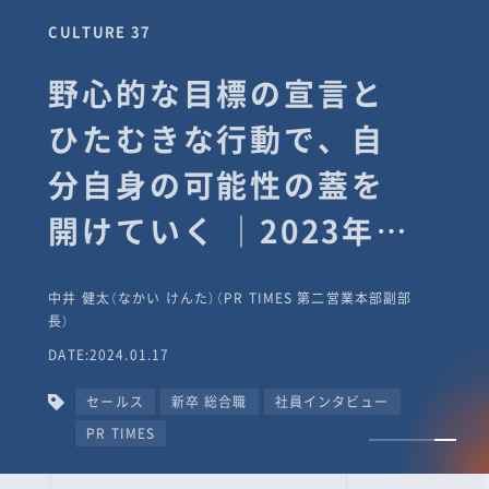
CULTURE 37
野心的な目標の宣言と
ひたむきな行動で、自
分自身の可能性の蓋を
開けていく ｜2023年度
上期社員総会受賞イン
中井 健太（なかい けんた）（PR TIMES 第二営業本部副部
タビュー #PR
長）
DATE:2024.01.17
TIMESな人たち
セールス
新卒 総合職
社員インタビュー
PR TIMES