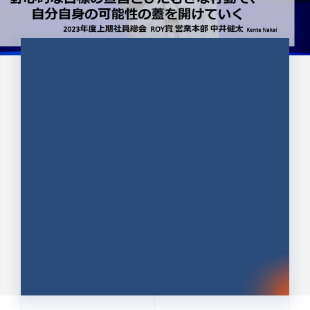
CULTURE 37
野心的な目標の宣言とひたむきな
行動で、自分自身の可能性の蓋を
開けていく ｜2023年度上期社...
中井 健太（なかい けんた）（PR TIMES 第二営業本
部副部長）
DATE:2024.01.17
セールス
新卒 総合職
社員インタビュー
PR TIMES