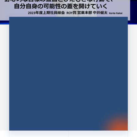
CULTURE 37
野心的な目標の宣言とひたむきな
行動で、自分自身の可能性の蓋を
開けていく ｜2023年度上期社...
中井 健太（なかい けんた）（PR TIMES 第二営業本
部副部長）
DATE:2024.01.17
セールス
新卒 総合職
社員インタビュー
PR TIMES