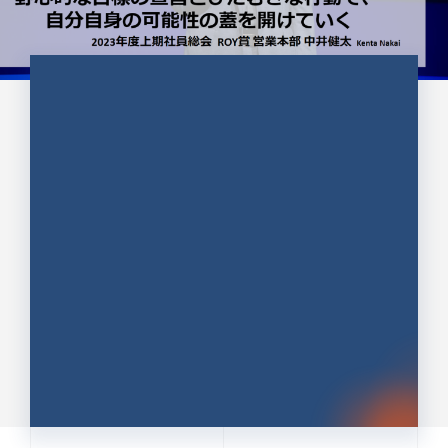
CULTURE 37
野心的な目標の宣言とひたむきな
行動で、自分自身の可能性の蓋を
開けていく ｜2023年度上期社...
中井 健太（なかい けんた）（PR TIMES 第二営業本
部副部長）
DATE:2024.01.17
セールス
新卒 総合職
社員インタビュー
PR TIMES